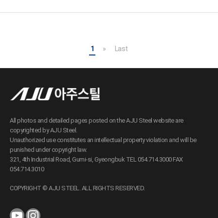
1
»
Last
All photos and detailed pages posted on the AJU Steel website are
copyrighted by AJU Steel.
Unauthorized use constitutes an intellectual property violation and will be
punished under copyright law.
321, 4th Industrial Road, Gumi-si, Gyeongbuk TEL 054.714.3000 FAX
054.714.3010
COPYRIGHT © AJU STEEL. ALL RIGHTS RESERVED.