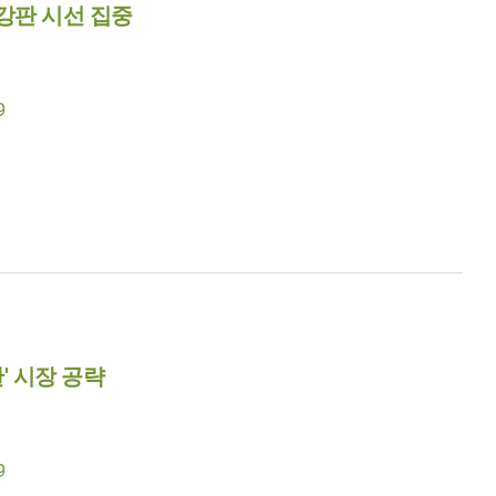
 강판 시선 집중
9
' 시장 공략
9