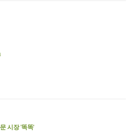
4
 시장 '똑똑'