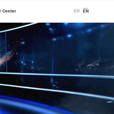
You are here:
Home
/
PR Center – News
 Center
KR
EN