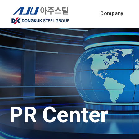
PR Center – News
Company
PR Center