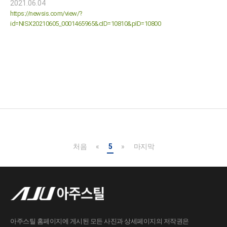
2021.06.04
https://newsis.com/view/?
id=NISX20210605_0001465965&cID=10810&pID=10800
처음
«
5
»
마지막
아주스틸 홈페이지에 게시된 모든 사진과 상세페이지의 저작권은