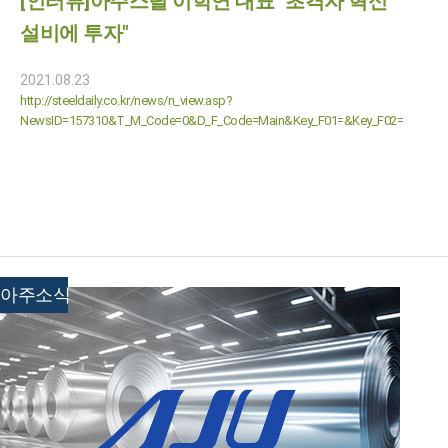
[인터뷰]아주스틸 이학연 대표 "초격자 혁신
설비에 투자"
2021.08.23
http://steeldaily.co.kr/news/n_view.asp?
NewsID=157310&T_M_Code=0&D_F_Code=Main&Key_F01=&Key_F02=
아주소식