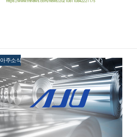
https://www.fnnews.com/news/202108110842221175
아주소식