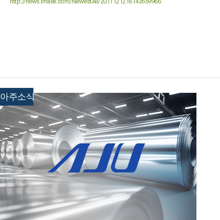
http://news.imaeil.com/NewestAll/2011121216143659966
아주소식