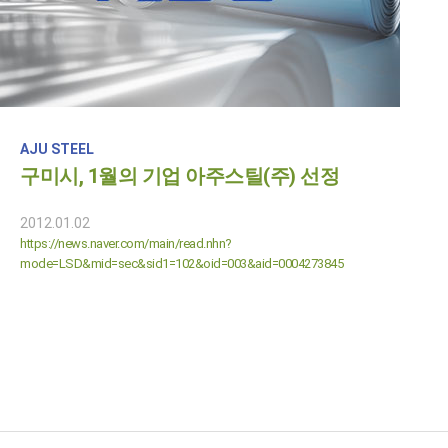
AJU STEEL
구미시, 1월의 기업 아주스틸(주) 선정
2012.01.02
https://news.naver.com/main/read.nhn?
mode=LSD&mid=sec&sid1=102&oid=003&aid=0004273845