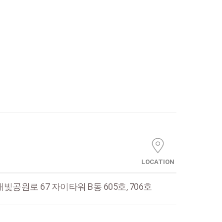
LOCATION
빛공원로 67 자이타워 B동 605호, 706호