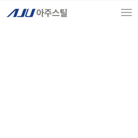
MCCL
컬러강판
도금
가공
강건재
ATEX CENTER