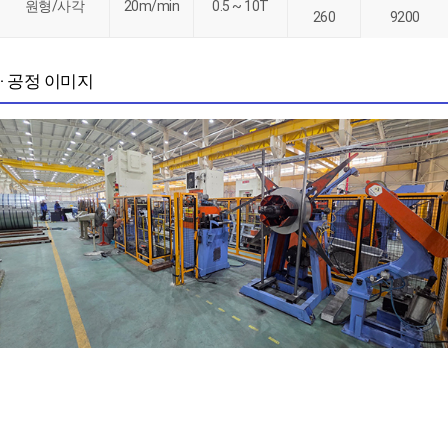
원형/사각
20m/min
0.5 ~ 10T
260
9200
· 공정 이미지
다음
1
2
3
4