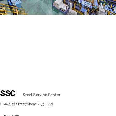
1
2
SSC
Steel Service Center
아주스틸 Slitter/Shear 가공 라인