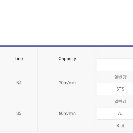
Line
Capacity
일반강
S4
20m/min
STS
일반강
S5
80m/min
AL
STS