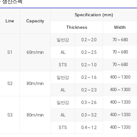
· 생산스펙
Specification (mm)
Line
Capacity
Thickness
Width
일반강
0.2 ~ 2.0
70 ~ 680
70 ~ 680
S1
60m/min
AL
0.2 ~ 2.5
70 ~ 680
STS
0.2 ~ 1.0
400 ~ 1300
일반강
0.2 ~ 1.6
S2
80m/min
400 ~ 1300
AL
0.2 ~ 2.3
400 ~ 1330
일반강
0.3 ~ 2.6
400 ~ 1330
S3
80m/min
AL
0.3 ~ 3.2
400 ~ 1330
STS
0.4 ~ 1.2