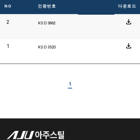
NO
인증번호
다운로드
download
2
KS D 3862
download
1
KS D 3520
1