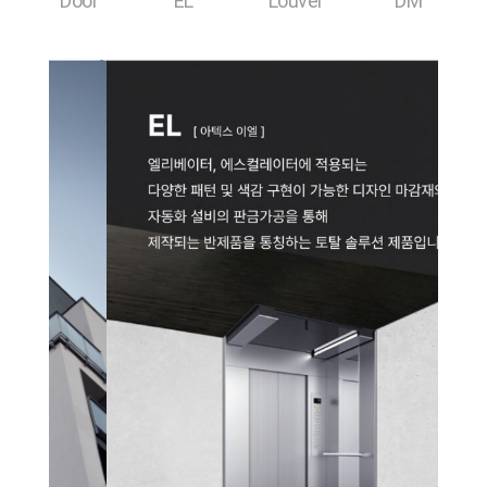
Door
EL
Louver
DM