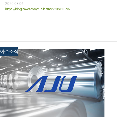
2020.08.06
https://blog.naver.com/run-learn/222053119960
아주소식