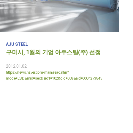
AJU STEEL
구미시, 1월의 기업 아주스틸(주) 선정
2012.01.02
https://news.naver.com/main/read.nhn?
mode=LSD&mid=sec&sid1=102&oid=003&aid=0004273845