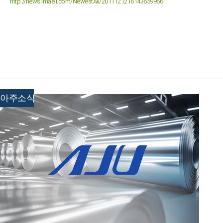
http://news.imaeil.com/NewestAll/2011121216143659966
아주소식