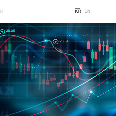
현재 위치:
홈
/
투자정보 – IR일정
터
KR
EN