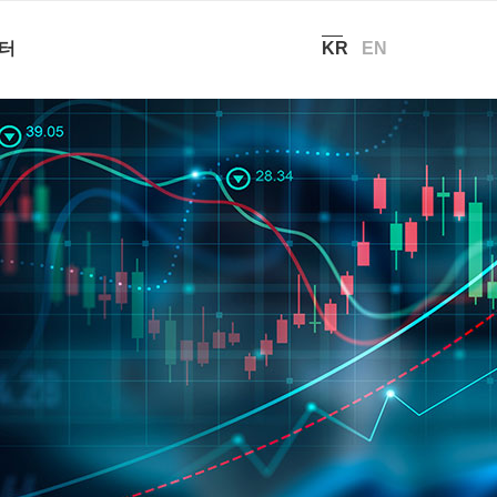
현재 위치:
홈
/
투자정보 – 실적보고
터
KR
EN