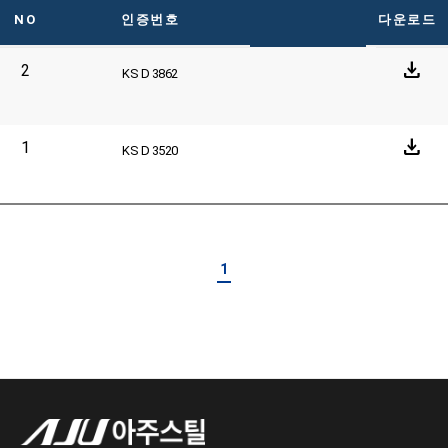
NO
인증번호
다운로드
download
2
KS D 3862
download
1
KS D 3520
1